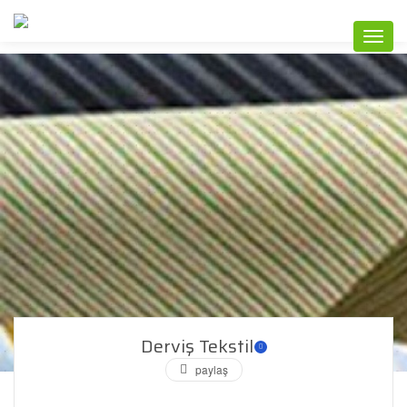
Togg
navi
Derviş Tekstil
paylaş