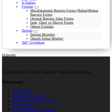
İş İlanları
Formlar
Muvafakatname Başvuru Formu (Ruhsat)
Ruhsat
Başvuru Formu
Otopark Başvuru Talep Formu
İstek, Öneri ve Şikayet Formu
Ödeme Formları
İletişim
İletişim Birimleri
Önemli İrtibat Bilgileri
360° Giyimkent
Haberler
Giyimkent Hazır Giyim, İmalat ve Toptan Satışın Adresi.
Kurumsal
Hakkımızda
Başkanımızın Mesajı
Yönetim ve Denetim Kurulu
Faliyetlerimiz
Kişisel Verilerin Korunması