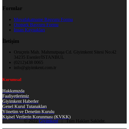
Formlar
Muvafakatname Başvuru Formu
Otopark Başvuru Formu
İnsan Kaynakları
İletişim
Oruçreis Mah. Mahmutpaşa Cd. Giyimkent Sitesi No:42
34235 Esenler/İSTANBUL
(0212)438 0065
info@giyimkent.com.tr
Kurumsal
Hakkımızda
Faaliyetlerimiz
Giyimkent Haberler
Genel Kurul Tutanakları
Yönetim ve Denetim Kurulu
Kişisel Verilerin Korunması (KVKK)
© 2022
Giyimkent
| Tüm Hakları Saklıdır.