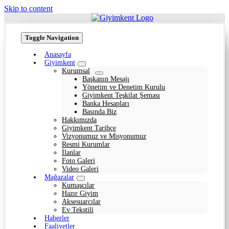
Skip to content
Toggle Navigation
Anasayfa
Giyimkent
Kurumsal
Başkanın Mesajı
Yönetim ve Denetim Kurulu
Giyimkent Teşkilat Şeması
Banka Hesapları
Basında Biz
Hakkımızda
Giyimkent Tarihçe
Vizyonumuz ve Misyonumuz
Resmi Kurumlar
İlanlar
Foto Galeri
Video Galeri
Mağazalar
Kumaşcılar
Hazır Giyim
Aksesuarcılar
Ev Tekstili
Haberler
Faaliyetler