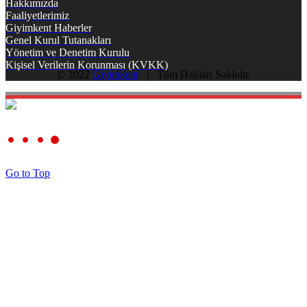
Hakkımızda
Faaliyetlerimiz
Giyimkent Haberler
Genel Kurul Tutanakları
Yönetim ve Denetim Kurulu
Kişisel Verilerin Korunması (KVKK)
© 2022
Giyimkent
| Tüm Hakları Saklıdır.
Go to Top