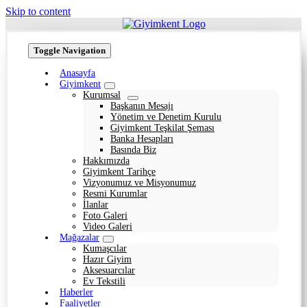
Skip to content
Toggle Navigation
Anasayfa
Giyimkent
Kurumsal
Başkanın Mesajı
Yönetim ve Denetim Kurulu
Giyimkent Teşkilat Şeması
Banka Hesapları
Basında Biz
Hakkımızda
Giyimkent Tarihçe
Vizyonumuz ve Misyonumuz
Resmi Kurumlar
İlanlar
Foto Galeri
Video Galeri
Mağazalar
Kumaşcılar
Hazır Giyim
Aksesuarcılar
Ev Tekstili
Haberler
Faaliyetler