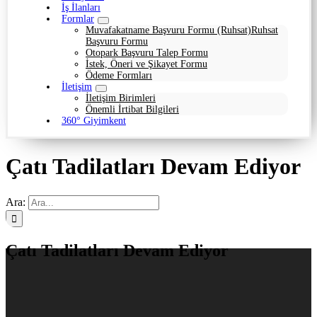
İş İlanları
Formlar
Muvafakatname Başvuru Formu (Ruhsat)
Ruhsat
Başvuru Formu
Otopark Başvuru Talep Formu
İstek, Öneri ve Şikayet Formu
Ödeme Formları
İletişim
İletişim Birimleri
Önemli İrtibat Bilgileri
360° Giyimkent
Çatı Tadilatları Devam Ediyor
Ara:
Çatı Tadilatları Devam Ediyor