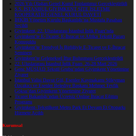
2026 Yılı Olağan Genel Kurul Toplantımız Gerçekleştirildi
S.S. İSTANBUL GİYİMKENT SİTE İŞLETME
KOOPERATİFİ GENEL KURUL DAVETİ
İHKİB Yönetim Kurulu Başkanlığı’na Mustafa Paşahan
Seçildi
Giyimkent, 22. Uluslararası İstanbul İplik Fuarı’nda
Giyimkent’te E-Ticaret, E-İhracat ve Afrika Tekstil Pazarı
Konuşuldu
Giyimkent’te Trendyol İş Birliğiyle E-Ticaret ve E-İhracat
Semineri
Giyimkent’te Geleneksel İftar Buluşması Gerçekleştirildi
22. Uluslararası İstanbul İplik Fuarı, 26-28 Mart 2026
Genç MÜSİAD Tekstil Grubu’ndan Giyimkent Yönetimine
Ziyaret
İstanbul Valisi Davut Gül, Esenler Kaymakamı Süleyman
Özçakıcı ve Esenler Belediye Başkanı Mehmet Tevfik
Göksu’dan Giyimkent Yönetimine Ziyaret
Ticaret Bakanlığı’ndan Ücretsiz Online İhracat Eğitim
Programı
Giyimkent–Tekstilkent Metro Park Et Devam Et Otoparkı
Hizmete Açıldı
Kurumsal